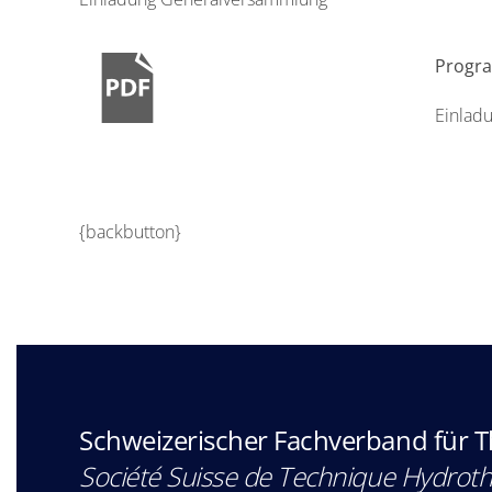
Progr
Einlad
{backbutton}
Schweizerischer Fachverband für 
Société Suisse de Technique Hydrot