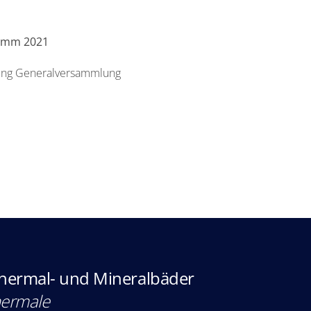
amm 2021
ung Generalversammlung
Thermal- und Mineralbäder
hermale